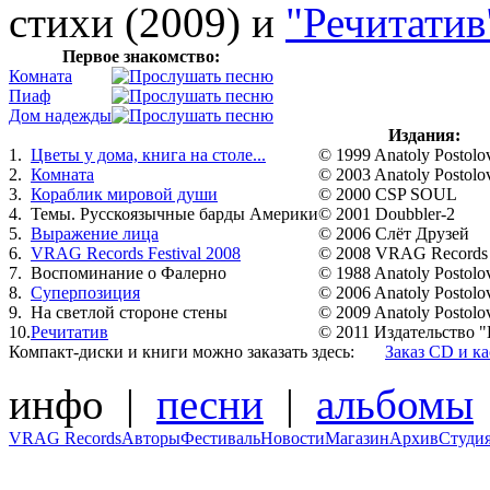
стихи (2009) и
"Речитатив
Первое знакомство:
Комната
Пиаф
Дом надежды
Издания:
1.
Цветы у дома, книга на столе...
© 1999 Anatoly Postolo
2.
Комната
© 2003 Anatoly Postolo
3.
Кораблик мировой души
© 2000 CSP SOUL
4.
Темы. Русскоязычные барды Америки
© 2001 Doubbler-2
5.
Выражение лица
© 2006 Слёт Друзей
6.
VRAG Records Festival 2008
© 2008 VRAG Records
7.
Воспоминание о Фалерно
© 1988 Anatoly Postolo
8.
Суперпозиция
© 2006 Anatoly Postolo
9.
На светлой стороне стены
© 2009 Anatoly Postolo
10.
Речитатив
© 2011 Издательство 
Компакт-диски и книги можно заказать здесь:
Заказ CD и ка
инфо |
песни
|
альбомы
VRAG Records
Авторы
Фестиваль
Новости
Магазин
Архив
Студи